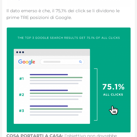
Il dato emerso è che, il 75,1% dei click se li dividono le
prime TRE posizioni di Google.
COSA PORTARTI A CASA:
l’obiettivo non dovrebbe