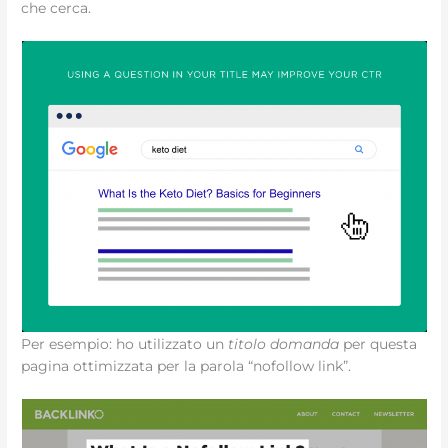
che cerca.
Per esempio: ho utilizzato un
titolo domanda
per questa
pagina ottimizzata per la parola “nofollow link”.