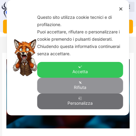
Vai
✕
al
contenuto
Questo sito utilizza cookie tecnici e di
profilazione.
PROMO DI BENVENUTO
Puoi accettare, rifiutare o personalizzare i
cookie premendo i pulsanti desiderati.
Chiudendo questa informativa continuerai
senza accettare.
Accetta
Rifiuta
Personalizza